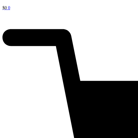
$
0
0