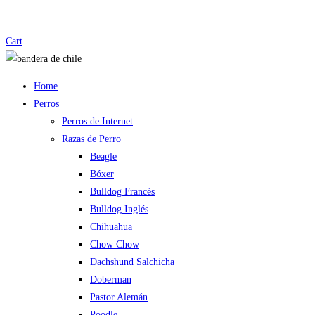
Cart
Home
Perros
Perros de Internet
Razas de Perro
Beagle
Bóxer
Bulldog Francés
Bulldog Inglés
Chihuahua
Chow Chow
Dachshund Salchicha
Doberman
Pastor Alemán
Poodle