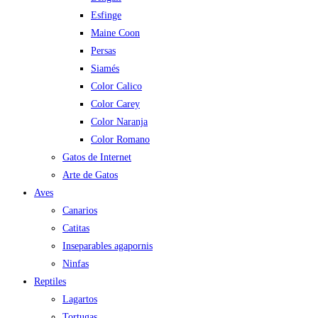
Esfinge
Maine Coon
Persas
Siamés
Color Calico
Color Carey
Color Naranja
Color Romano
Gatos de Internet
Arte de Gatos
Aves
Canarios
Catitas
Inseparables agapornis
Ninfas
Reptiles
Lagartos
Tortugas