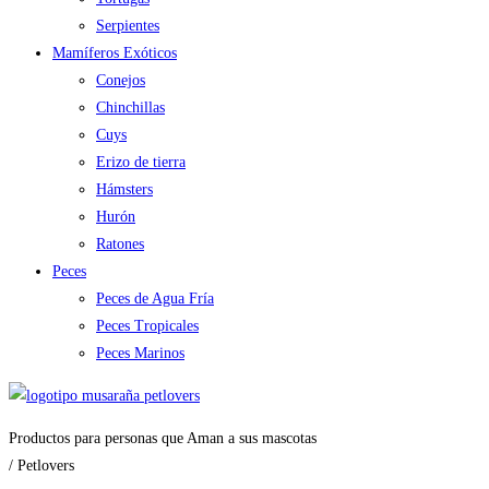
Serpientes
Mamíferos Exóticos
Conejos
Chinchillas
Cuys
Erizo de tierra
Hámsters
Hurón
Ratones
Peces
Peces de Agua Fría
Peces Tropicales
Peces Marinos
Productos para personas que Aman a sus mascotas
/ Petlovers