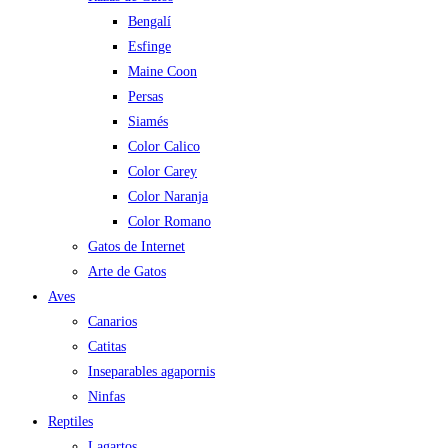
Bengalí
Esfinge
Maine Coon
Persas
Siamés
Color Calico
Color Carey
Color Naranja
Color Romano
Gatos de Internet
Arte de Gatos
Aves
Canarios
Catitas
Inseparables agapornis
Ninfas
Reptiles
Lagartos