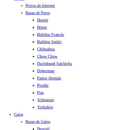
Perros de Internet
Razas de Perro
Beagle
Bóxer
Bulldog Francés
Bulldog Inglés
Chihuahua
Chow Chow
Dachshund Salchicha
Doberman
Pastor Alemán
Poodle
Pug
Schnauzer
Yorkshire
Gatos
Razas de Gatos
Bengalí