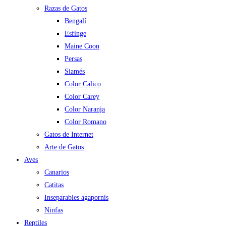
Razas de Gatos
Bengalí
Esfinge
Maine Coon
Persas
Siamés
Color Calico
Color Carey
Color Naranja
Color Romano
Gatos de Internet
Arte de Gatos
Aves
Canarios
Catitas
Inseparables agapornis
Ninfas
Reptiles