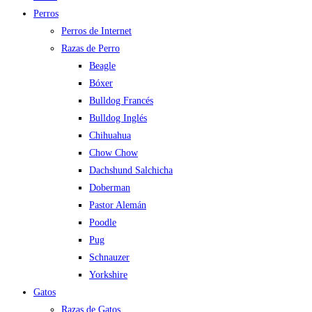
Perros
Perros de Internet
Razas de Perro
Beagle
Bóxer
Bulldog Francés
Bulldog Inglés
Chihuahua
Chow Chow
Dachshund Salchicha
Doberman
Pastor Alemán
Poodle
Pug
Schnauzer
Yorkshire
Gatos
Razas de Gatos