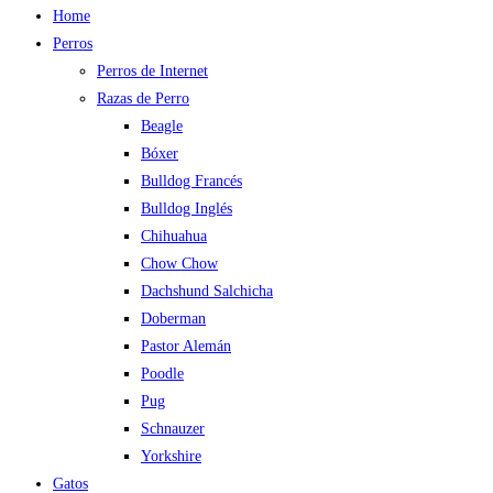
Home
Perros
Perros de Internet
Razas de Perro
Beagle
Bóxer
Bulldog Francés
Bulldog Inglés
Chihuahua
Chow Chow
Dachshund Salchicha
Doberman
Pastor Alemán
Poodle
Pug
Schnauzer
Yorkshire
Gatos