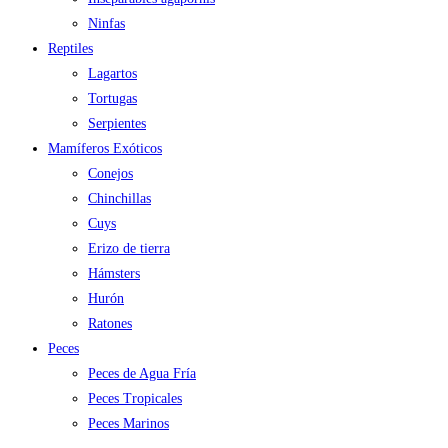
Ninfas
Reptiles
Lagartos
Tortugas
Serpientes
Mamíferos Exóticos
Conejos
Chinchillas
Cuys
Erizo de tierra
Hámsters
Hurón
Ratones
Peces
Peces de Agua Fría
Peces Tropicales
Peces Marinos