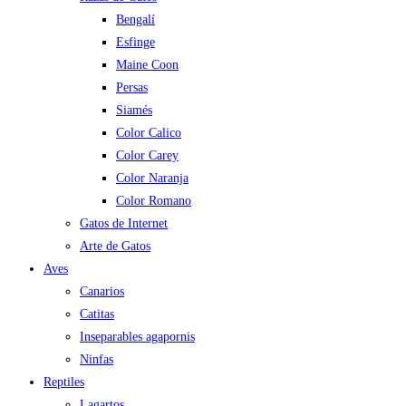
Bengalí
Esfinge
Maine Coon
Persas
Siamés
Color Calico
Color Carey
Color Naranja
Color Romano
Gatos de Internet
Arte de Gatos
Aves
Canarios
Catitas
Inseparables agapornis
Ninfas
Reptiles
Lagartos