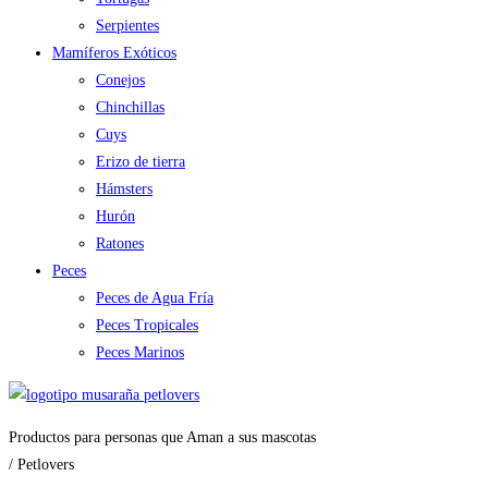
Serpientes
Mamíferos Exóticos
Conejos
Chinchillas
Cuys
Erizo de tierra
Hámsters
Hurón
Ratones
Peces
Peces de Agua Fría
Peces Tropicales
Peces Marinos
Productos para personas que Aman a sus mascotas
/ Petlovers