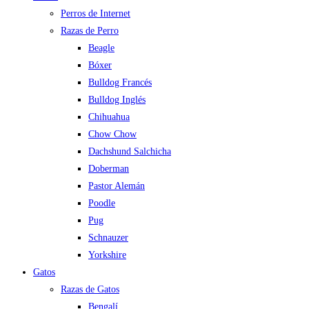
Perros de Internet
Razas de Perro
Beagle
Bóxer
Bulldog Francés
Bulldog Inglés
Chihuahua
Chow Chow
Dachshund Salchicha
Doberman
Pastor Alemán
Poodle
Pug
Schnauzer
Yorkshire
Gatos
Razas de Gatos
Bengalí