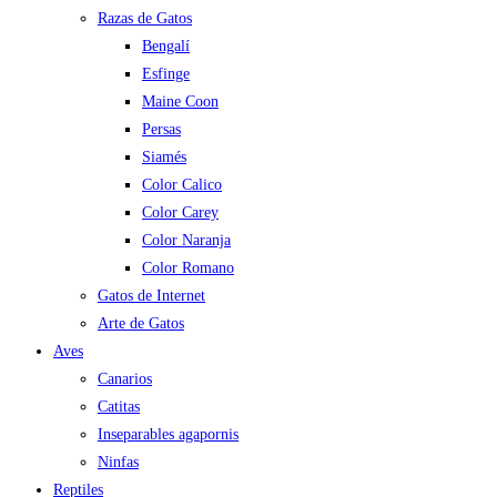
Razas de Gatos
Bengalí
Esfinge
Maine Coon
Persas
Siamés
Color Calico
Color Carey
Color Naranja
Color Romano
Gatos de Internet
Arte de Gatos
Aves
Canarios
Catitas
Inseparables agapornis
Ninfas
Reptiles