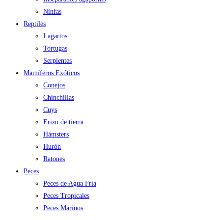
Ninfas
Reptiles
Lagartos
Tortugas
Serpientes
Mamíferos Exóticos
Conejos
Chinchillas
Cuys
Erizo de tierra
Hámsters
Hurón
Ratones
Peces
Peces de Agua Fría
Peces Tropicales
Peces Marinos