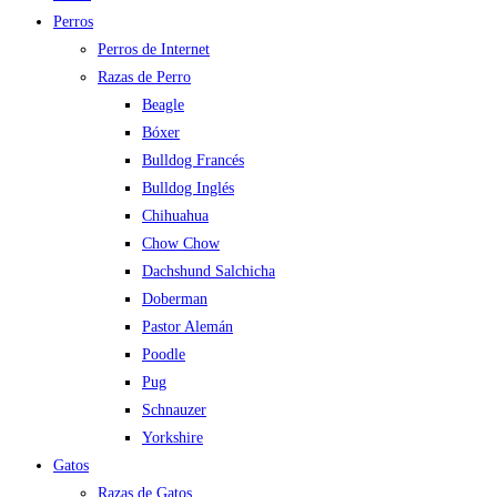
Perros
Perros de Internet
Razas de Perro
Beagle
Bóxer
Bulldog Francés
Bulldog Inglés
Chihuahua
Chow Chow
Dachshund Salchicha
Doberman
Pastor Alemán
Poodle
Pug
Schnauzer
Yorkshire
Gatos
Razas de Gatos