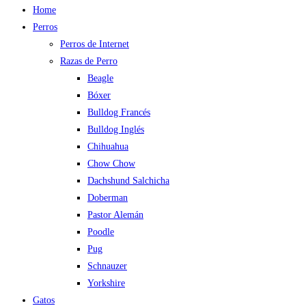
Home
Perros
Perros de Internet
Razas de Perro
Beagle
Bóxer
Bulldog Francés
Bulldog Inglés
Chihuahua
Chow Chow
Dachshund Salchicha
Doberman
Pastor Alemán
Poodle
Pug
Schnauzer
Yorkshire
Gatos