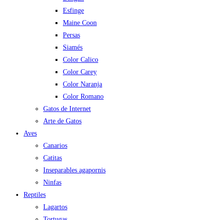
Esfinge
Maine Coon
Persas
Siamés
Color Calico
Color Carey
Color Naranja
Color Romano
Gatos de Internet
Arte de Gatos
Aves
Canarios
Catitas
Inseparables agapornis
Ninfas
Reptiles
Lagartos
Tortugas