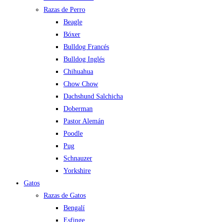
Razas de Perro
Beagle
Bóxer
Bulldog Francés
Bulldog Inglés
Chihuahua
Chow Chow
Dachshund Salchicha
Doberman
Pastor Alemán
Poodle
Pug
Schnauzer
Yorkshire
Gatos
Razas de Gatos
Bengalí
Esfinge