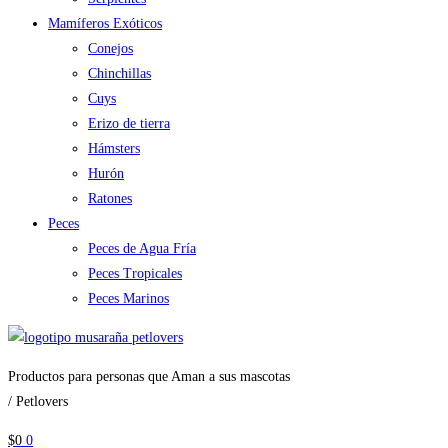
Mamíferos Exóticos
Conejos
Chinchillas
Cuys
Erizo de tierra
Hámsters
Hurón
Ratones
Peces
Peces de Agua Fría
Peces Tropicales
Peces Marinos
Productos para personas que Aman a sus mascotas
/ Petlovers
$
0
0