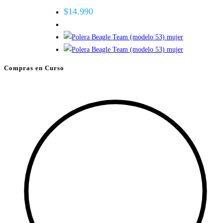
variantes.
$
14.990
Las
opciones
se
pueden
Compras en Curso
elegir
en
la
página
de
producto