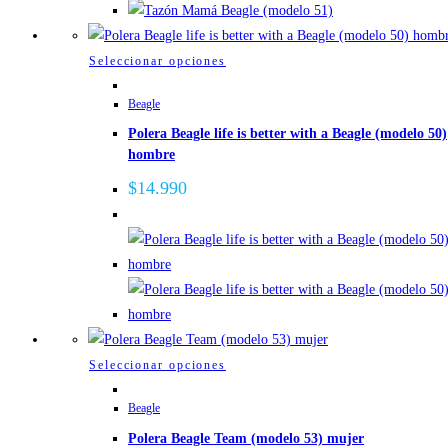
elegir
en
la
Este
Seleccionar opciones
página
producto
de
Beagle
tiene
producto
Polera Beagle life is better with a Beagle (modelo 50)
múltiples
hombre
variantes.
Las
$
14.990
opciones
se
pueden
elegir
en
la
página
Este
Seleccionar opciones
de
producto
Beagle
producto
tiene
Polera Beagle Team (modelo 53) mujer
múltiples