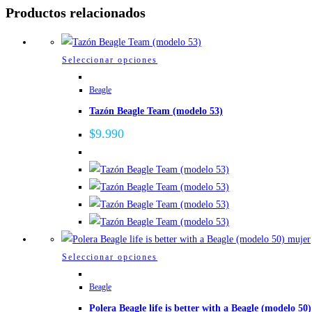
Productos relacionados
Este
Seleccionar opciones
producto
Beagle
tiene
Tazón Beagle Team (modelo 53)
múltiples
variantes.
$
9.990
Las
opciones
se
pueden
elegir
en
la
Este
Seleccionar opciones
página
producto
de
Beagle
tiene
producto
Polera Beagle life is better with a Beagle (modelo 50)
múltiples