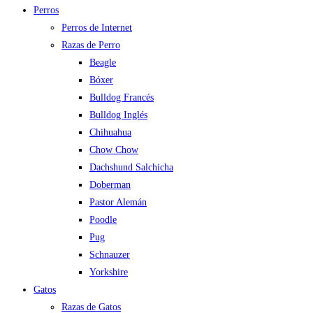
Perros
Perros de Internet
Razas de Perro
Beagle
Bóxer
Bulldog Francés
Bulldog Inglés
Chihuahua
Chow Chow
Dachshund Salchicha
Doberman
Pastor Alemán
Poodle
Pug
Schnauzer
Yorkshire
Gatos
Razas de Gatos