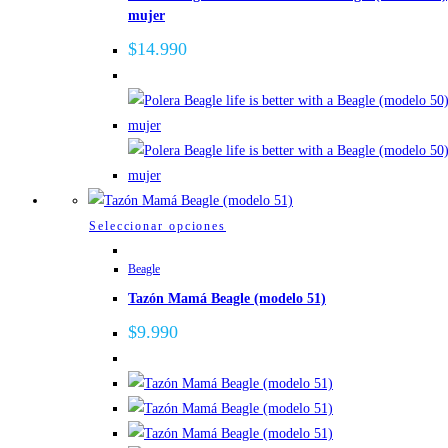
mujer
variantes.
Las
$
14.990
opciones
se
pueden
elegir
en
la
página
Este
Seleccionar opciones
de
producto
Beagle
producto
tiene
Tazón Mamá Beagle (modelo 51)
múltiples
variantes.
$
9.990
Las
opciones
se
pueden