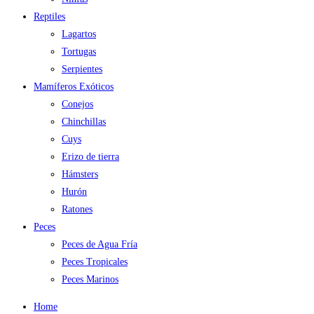
Reptiles
Lagartos
Tortugas
Serpientes
Mamíferos Exóticos
Conejos
Chinchillas
Cuys
Erizo de tierra
Hámsters
Hurón
Ratones
Peces
Peces de Agua Fría
Peces Tropicales
Peces Marinos
Home