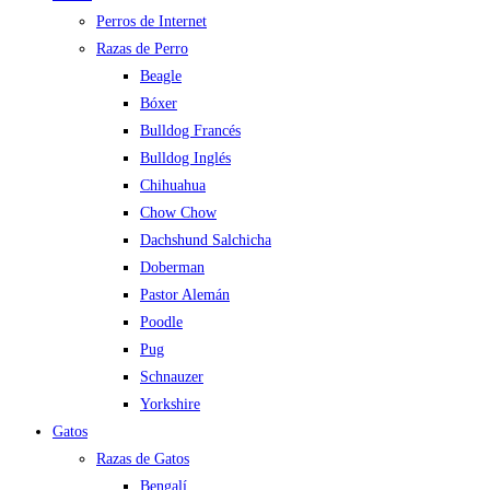
Perros de Internet
Razas de Perro
Beagle
Bóxer
Bulldog Francés
Bulldog Inglés
Chihuahua
Chow Chow
Dachshund Salchicha
Doberman
Pastor Alemán
Poodle
Pug
Schnauzer
Yorkshire
Gatos
Razas de Gatos
Bengalí