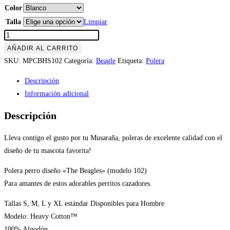
Color
Talla
Limpiar
Polera
the
AÑADIR AL CARRITO
Beagles
SKU:
MPCBHS102
Categoría:
Beagle
Etiqueta:
Polera
(modelo
Descripción
102)
Información adicional
hombre
cantidad
Descripción
Lleva contigo el gusto por tu Musaraña, poleras de excelente calidad con el
diseño de tu mascota favorita!
Polera perro diseño «The Beagles» (modelo 102)
Para amantes de estos adorables perritos cazadores.
Tallas S, M, L y XL estándar Disponibles para Hombre
Modelo: Heavy Cotton™
100% Algodón