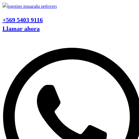
Ir
al
+569 5403 9116
contenido
Llamar ahora