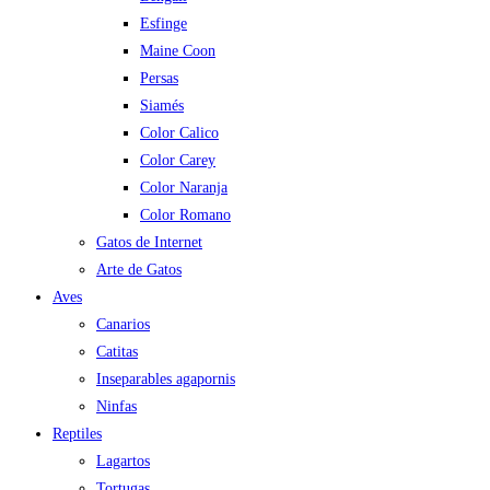
Esfinge
Maine Coon
Persas
Siamés
Color Calico
Color Carey
Color Naranja
Color Romano
Gatos de Internet
Arte de Gatos
Aves
Canarios
Catitas
Inseparables agapornis
Ninfas
Reptiles
Lagartos
Tortugas