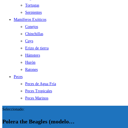
Tortugas
Serpientes
Mamíferos Exóticos
Conejos
Chinchillas
Cuys
Erizo de tierra
Hámsters
Hurón
Ratones
Peces
Peces de Agua Fría
Peces Tropicales
Peces Marinos
Seleccionado:
Polera the Beagles (modelo…