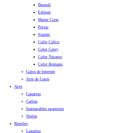
Bengalí
Esfinge
Maine Coon
Persas
Siamés
Color Calico
Color Carey
Color Naranja
Color Romano
Gatos de Internet
Arte de Gatos
Aves
Canarios
Catitas
Inseparables agapornis
Ninfas
Reptiles
Lagartos