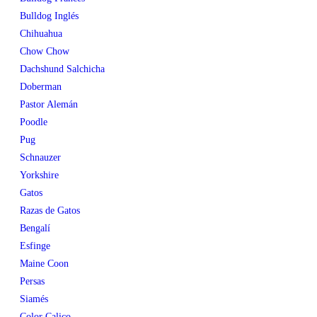
Bulldog Inglés
Chihuahua
Chow Chow
Dachshund Salchicha
Doberman
Pastor Alemán
Poodle
Pug
Schnauzer
Yorkshire
Gatos
Razas de Gatos
Bengalí
Esfinge
Maine Coon
Persas
Siamés
Color Calico