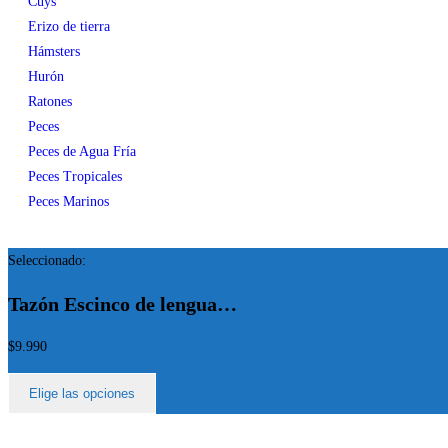
Cuys
Erizo de tierra
Hámsters
Hurón
Ratones
Peces
Peces de Agua Fría
Peces Tropicales
Peces Marinos
Seleccionado:
Tazón Escinco de lengua…
$
9.990
Elige las opciones