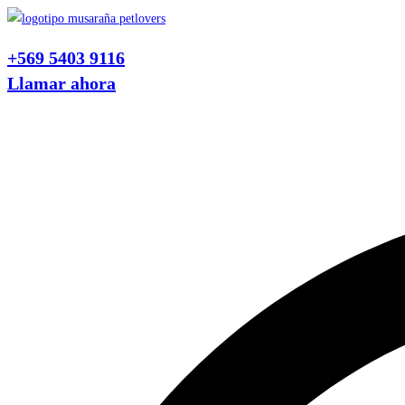
Ir
al
+569 5403 9116
contenido
Llamar ahora