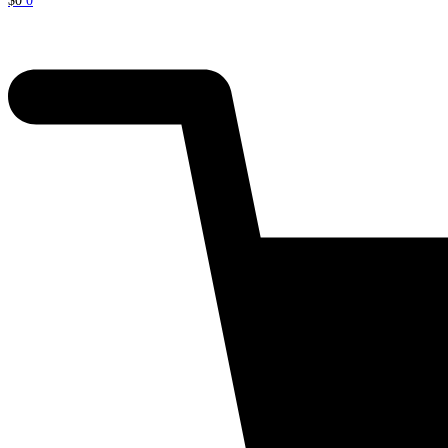
$
0
0