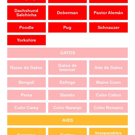
Dachshund
Doberman
Pastor Alemán
Salchicha
Poodle
Pug
Schnauzer
Yorkshire
GATOS
Gatos de
Razas de Gatos
Arte de Gatos
Internet
Bengalí
Esfinge
Maine Coon
Persa
Siamés
Color Calico
Color Carey
Color Naranjo
Color Romano
AVES
Inseparables