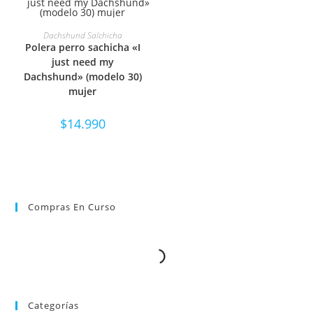
SELECCIONAR OPCIONES
Dachshund Salchicha
Polera perro sachicha «I
just need my
Dachshund» (modelo 30)
mujer
$
14.990
Compras En Curso
Categorías