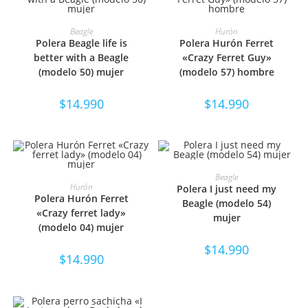
SELECCIONAR OPCIONES
SELECCIONAR OPCIONES
Beagle
Hurón
Polera Beagle life is
Polera Hurón Ferret
better with a Beagle
«Crazy Ferret Guy»
(modelo 50) mujer
(modelo 57) hombre
$
14.990
$
14.990
SELECCIONAR OPCIONES
Beagle
SELECCIONAR OPCIONES
Hurón
Polera I just need my
Polera Hurón Ferret
Beagle (modelo 54)
«Crazy ferret lady»
mujer
(modelo 04) mujer
$
14.990
$
14.990