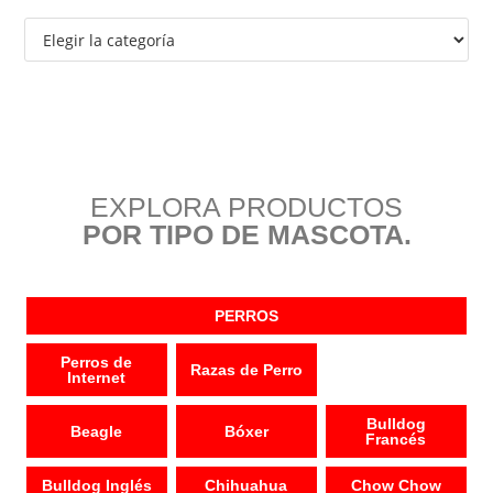
EXPLORA PRODUCTOS
POR TIPO DE MASCOTA.
PERROS
Perros de
Razas de Perro
Internet
Bulldog
Beagle
Bóxer
Francés
Bulldog Inglés
Chihuahua
Chow Chow