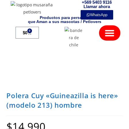
+569 5403 9116
Llamar ahora
WhatsApp
Productos para personas
que Aman a sus mascotas / Petlovers
Mamíferos Exóticos
0
$
0
Polera Cuy «Guineazilla is here»
(modelo 213) hombre
$
14.990