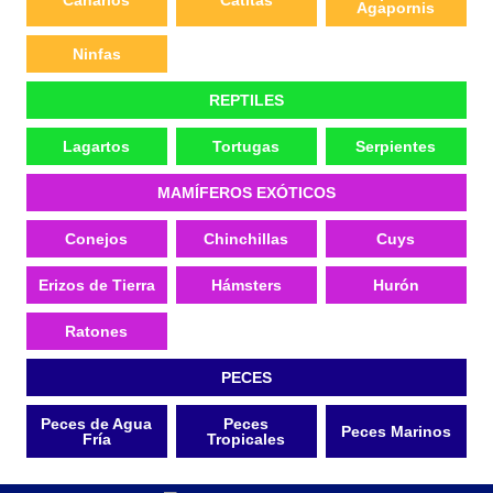
Canarios
Catitas
Agapornis
Ninfas
REPTILES
Lagartos
Tortugas
Serpientes
MAMÍFEROS EXÓTICOS
Conejos
Chinchillas
Cuys
Erizos de Tierra
Hámsters
Hurón
Ratones
PECES
Peces de Agua
Peces
Peces Marinos
Fría
Tropicales