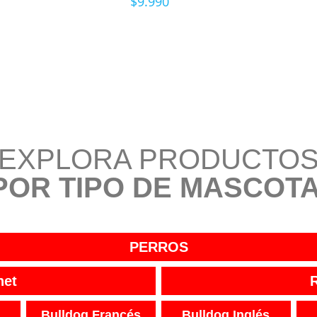
$
9.990
EXPLORA PRODUCTO
POR TIPO DE MASCOTA
PERROS
net
Bulldog Francés
Bulldog Inglés