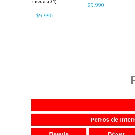
(modelo 31)
$
9.990
$
9.990
Perros de Inter
Beagle
Bóxer