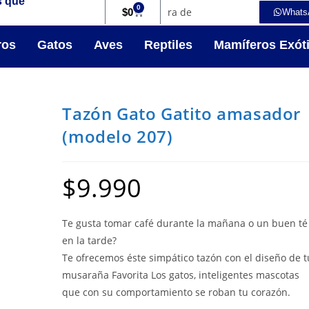
s que
0
$
0
Whats
ros
Gatos
Aves
Reptiles
Mamíferos Exót
Tazón Gato Gatito amasador
(modelo 207)
$
9.990
Te gusta tomar café durante la mañana o un buen té
en la tarde?
Te ofrecemos éste simpático tazón con el diseño de t
musaraña Favorita Los gatos, inteligentes mascotas
que con su comportamiento se roban tu corazón.