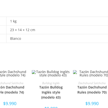
1 kg
23 × 14 × 12 cm
Blanco
ELECCIONAR
SELECCIONAR
SELECCIONAR
chshund Salchicha
Bulldog Inglés
Dachshund Salchicha
zón Dachshund
Tazón Bulldog
Tazón Dachshund
OPCIONES
OPCIONES
OPCIONES
yle (modelo 74)
Inglés style
Rules (modelo 70)
(modelo 43)
$
9.990
$
9.990