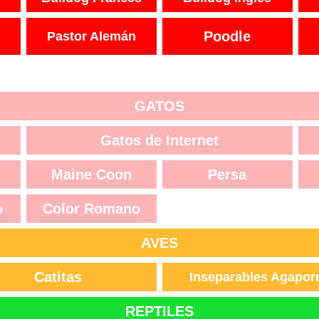
Poodle
Pastor Alemán
GATOS
Gatos de Internet
Maine Coon
Persa
o
Color Romano
AVES
Catitas
Inseparables Agapor
REPTILES