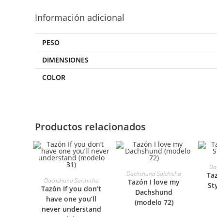
Información adicional
PESO
DIMENSIONES
COLOR
Productos relacionados
S
Da
SELECCIONAR
Dachshund Salchicha
Ta
SELECCIONAR
Dachshund Salchicha
Tazón I love my
St
Tazón If you don’t
OPCIONES
Dachshund
OPCIONES
have one you’ll
(modelo 72)
never understand