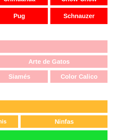
Pug
Schnauzer
Arte de Gatos
Siamés
Color Calico
Ninfas
nis