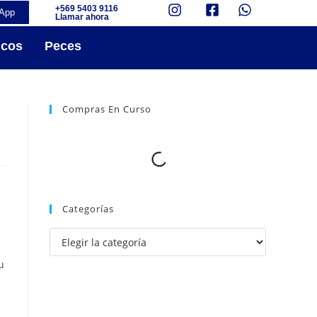
+569 5403 9116
App
Llamar ahora
icos
Peces
Compras En Curso
Categorías
u