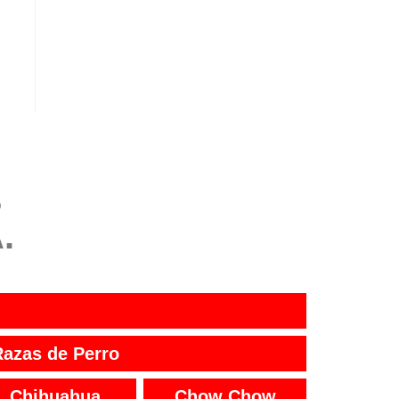
S
.
Razas de Perro
Chihuahua
Chow Chow