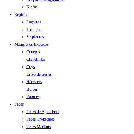
Ninfas
Reptiles
Lagartos
Tortugas
Serpientes
Mamíferos Exóticos
Conejos
Chinchillas
Cuys
Erizo de tierra
Hámsters
Hurón
Ratones
Peces
Peces de Agua Fría
Peces Tropicales
Peces Marinos