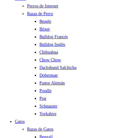
Perros de Internet
Razas de Perro
Beagle
Bóxer
Bulldog Francés
Bulldog Inglés
Chihuahua
Chow Chow
Dachshund Salchicha
Doberman
Pastor Alemán
Poodle
Pug
Schnauzer
Yorkshire
Gatos
Razas de Gatos
Bengalí