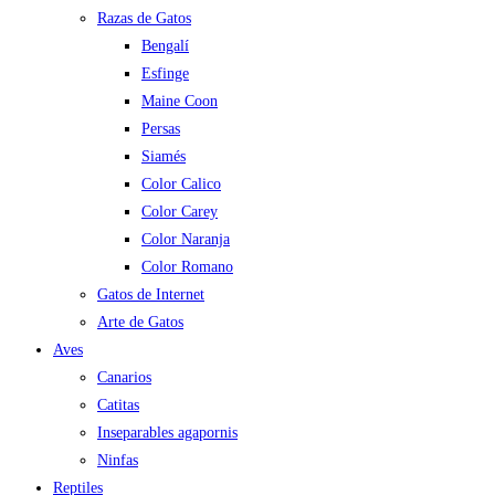
Razas de Gatos
Bengalí
Esfinge
Maine Coon
Persas
Siamés
Color Calico
Color Carey
Color Naranja
Color Romano
Gatos de Internet
Arte de Gatos
Aves
Canarios
Catitas
Inseparables agapornis
Ninfas
Reptiles