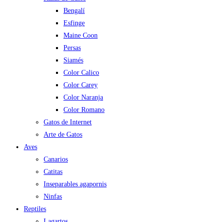
Bengalí
Esfinge
Maine Coon
Persas
Siamés
Color Calico
Color Carey
Color Naranja
Color Romano
Gatos de Internet
Arte de Gatos
Aves
Canarios
Catitas
Inseparables agapornis
Ninfas
Reptiles
Lagartos