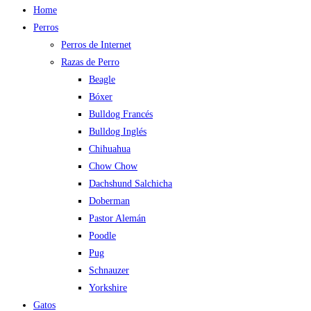
Home
Perros
Perros de Internet
Razas de Perro
Beagle
Bóxer
Bulldog Francés
Bulldog Inglés
Chihuahua
Chow Chow
Dachshund Salchicha
Doberman
Pastor Alemán
Poodle
Pug
Schnauzer
Yorkshire
Gatos