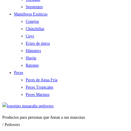
Serpientes
Mamíferos Exóticos
Conejos
Chinchillas
Cuys
Erizo de tierra
Hámsters
Hurón
Ratones
Peces
Peces de Agua Fría
Peces Tropicales
Peces Marinos
Productos para personas que Aman a sus mascotas
/ Petlovers