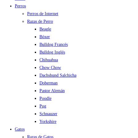
Perros
Perros de Internet
Razas de Perro
Beagle
Bóxer
Bulldog Francés
Bulldog Inglés
Chihuahua
Chow Chow
Dachshund Salchicha
Doberman
Pastor Alemán
Poodle
Pug
Schnauzer
Yorkshire
Gatos
Razas de Gatos