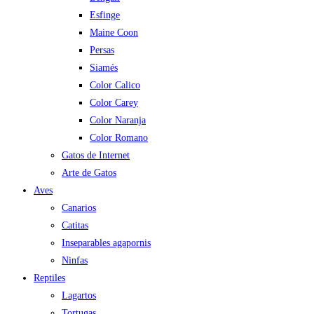
Esfinge
Maine Coon
Persas
Siamés
Color Calico
Color Carey
Color Naranja
Color Romano
Gatos de Internet
Arte de Gatos
Aves
Canarios
Catitas
Inseparables agapornis
Ninfas
Reptiles
Lagartos
Tortugas