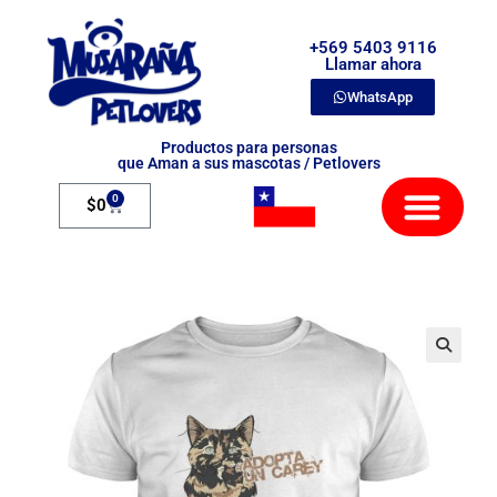
+569 5403 9116
Llamar ahora
WhatsApp
Productos para personas
que Aman a sus mascotas / Petlovers
Mamíferos Exóticos
0
$
0
🔍