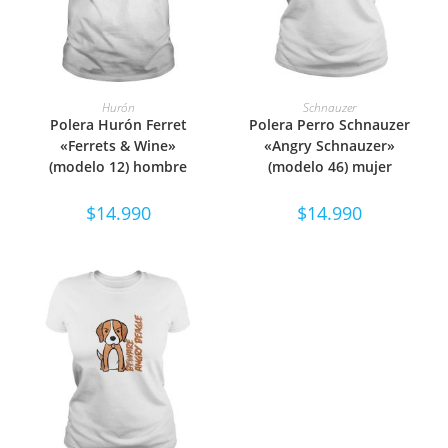
SELECCIONAR OPCIONES
SELECCIONAR OPCIONES
Hurón
Schnauzer
Polera Hurón Ferret
Polera Perro Schnauzer
«Ferrets & Wine»
«Angry Schnauzer»
(modelo 12) hombre
(modelo 46) mujer
$
14.990
$
14.990