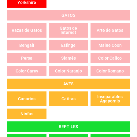
Yorkshire
GATOS
Gatos de
Razas de Gatos
Arte de Gatos
Internet
Bengalí
Esfinge
Maine Coon
Persa
Siamés
Color Calico
Color Carey
Color Naranjo
Color Romano
AVES
Inseparables
Canarios
Catitas
Agapornis
Ninfas
REPTILES