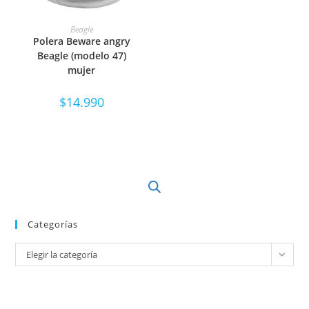
SELECCIONAR OPCIONES
Beagle
Polera Beware angry
Beagle (modelo 47)
mujer
$
14.990
Categorías
Elegir la categoría