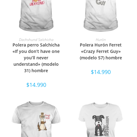
SELECCIONAR OPCIONES
SELECCIONAR OPCIONES
Dachshund Salchicha
Hurón
Polera perro Salchicha
Polera Hurón Ferret
«If you don’t have one
«Crazy Ferret Guy»
you’ll never
(modelo 57) hombre
understand» (modelo
31) hombre
$
14.990
$
14.990