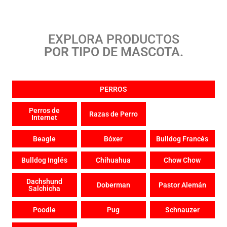
EXPLORA PRODUCTOS
POR TIPO DE MASCOTA.
PERROS
Perros de
Razas de Perro
Internet
Beagle
Bóxer
Bulldog Francés
Bulldog Inglés
Chihuahua
Chow Chow
Dachshund
Doberman
Pastor Alemán
Salchicha
Poodle
Pug
Schnauzer