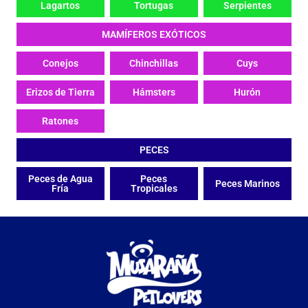
Lagartos
Tortugas
Serpientes
MAMÍFEROS EXÓTICOS
Conejos
Chinchillas
Cuys
Erizos de Tierra
Hámsters
Hurón
Ratones
PECES
Peces de Agua
Peces
Peces Marinos
Fría
Tropicales