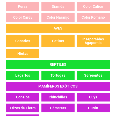
Persa
Siamés
Color Calico
Color Carey
Color Naranjo
Color Romano
AVES
Inseparables
Canarios
Catitas
Agapornis
Ninfas
REPTILES
Lagartos
Tortugas
Serpientes
MAMÍFEROS EXÓTICOS
Conejos
Chinchillas
Cuys
Erizos de Tierra
Hámsters
Hurón