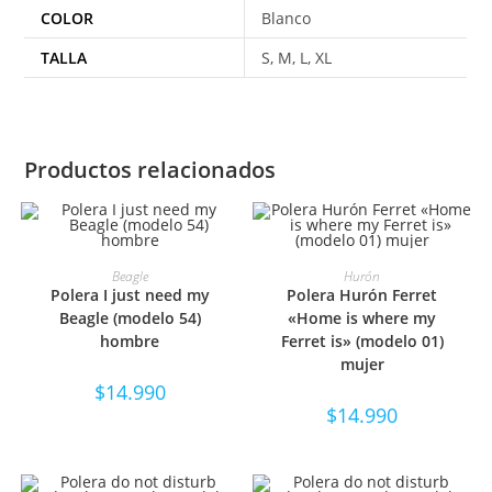
COLOR
Blanco
TALLA
S, M, L, XL
Productos relacionados
SELECCIONAR OPCIONES
SELECCIONAR OPCIONES
Beagle
Hurón
Polera I just need my
Polera Hurón Ferret
Beagle (modelo 54)
«Home is where my
hombre
Ferret is» (modelo 01)
mujer
$
14.990
$
14.990