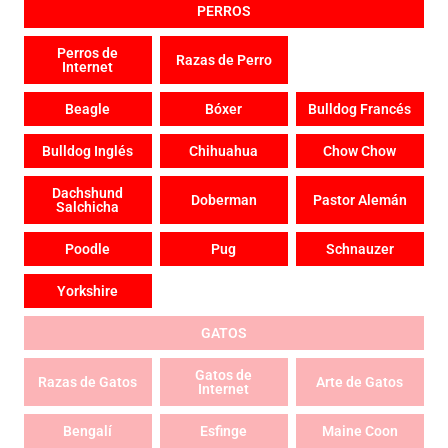
PERROS
Perros de
Razas de Perro
Internet
Beagle
Bóxer
Bulldog Francés
Bulldog Inglés
Chihuahua
Chow Chow
Dachshund
Doberman
Pastor Alemán
Salchicha
Poodle
Pug
Schnauzer
Yorkshire
GATOS
Gatos de
Razas de Gatos
Arte de Gatos
Internet
Bengalí
Esfinge
Maine Coon