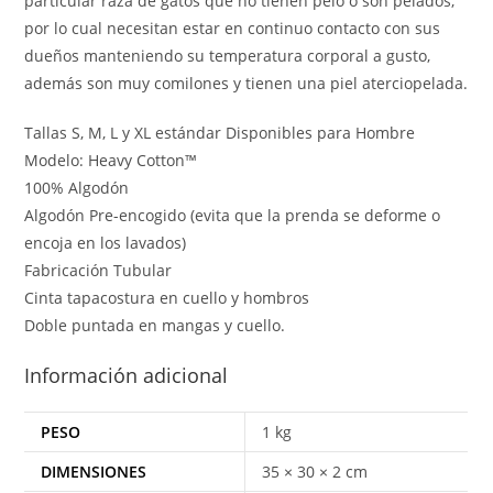
particular raza de gatos que no tienen pelo o son pelados,
por lo cual necesitan estar en continuo contacto con sus
dueños manteniendo su temperatura corporal a gusto,
además son muy comilones y tienen una piel aterciopelada.
Tallas S, M, L y XL estándar Disponibles para Hombre
Modelo: Heavy Cotton™
100% Algodón
Algodón Pre-encogido (evita que la prenda se deforme o
encoja en los lavados)
Fabricación Tubular
Cinta tapacostura en cuello y hombros
Doble puntada en mangas y cuello.
Información adicional
PESO
1 kg
DIMENSIONES
35 × 30 × 2 cm