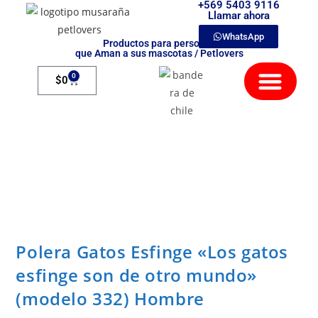
+569 5403 9116
Llamar ahora
WhatsApp
Productos para personas
que Aman a sus mascotas / Petlovers
Mamíferos Exóticos
0
$
0
Polera Gatos Esfinge «Los gatos
esfinge son de otro mundo»
(modelo 332) Hombre