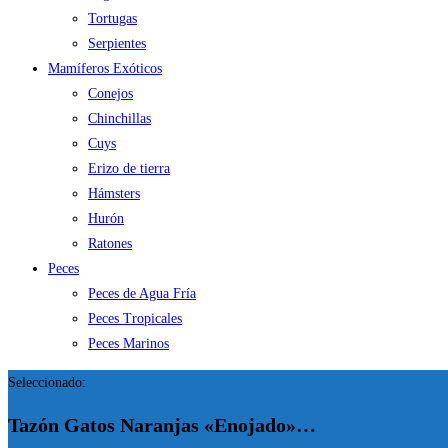
Tortugas
Serpientes
Mamíferos Exóticos
Conejos
Chinchillas
Cuys
Erizo de tierra
Hámsters
Hurón
Ratones
Peces
Peces de Agua Fría
Peces Tropicales
Peces Marinos
Seleccionado:
Tazón Gatos Naranjas «Enojado»…