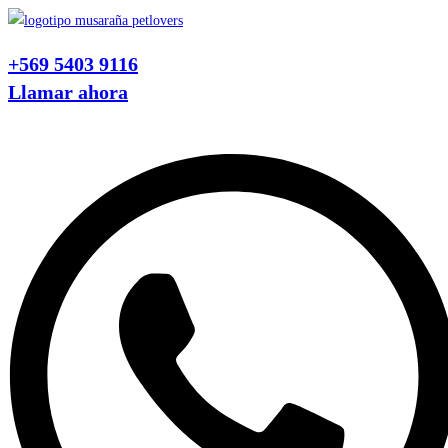
Ir
al
+569 5403 9116
contenido
Llamar ahora