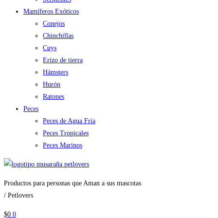
Mamíferos Exóticos
Conejos
Chinchillas
Cuys
Erizo de tierra
Hámsters
Hurón
Ratones
Peces
Peces de Agua Fría
Peces Tropicales
Peces Marinos
Productos para personas que Aman a sus mascotas
/ Petlovers
$
0
0