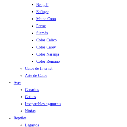
Bengalí
Esfinge
Maine Coon
Persas
Siamés
Color Calico
Color Carey
Color Naranja
Color Romano
Gatos de Internet
Arte de Gatos
Aves
Canarios
Catitas
Inseparables agapornis
Ninfas
Reptiles
Lagartos