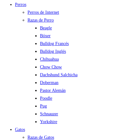
Perros
Perros de Internet
Razas de Perro
Beagle
Bóxer
Bulldog Francés
Bulldog Inglés
Chihuahua
Chow Chow
Dachshund Salchicha
Doberman
Pastor Alemán
Poodle
Pug
Schnauzer
Yorkshire
Gatos
Razas de Gatos