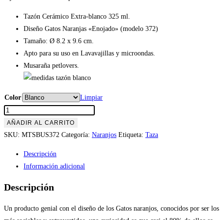
Tazón Cerámico Extra-blanco 325 ml.
Diseño Gatos Naranjas «Enojado» (modelo 372)
Tamaño: Ø 8.2 x 9.6 cm.
Apto para su uso en Lavavajillas y microondas.
Musaraña petlovers.
Color
Limpiar
Tazón
Gatos
AÑADIR AL CARRITO
Naranjas
SKU:
MTSBUS372
Categoría:
Naranjos
Etiqueta:
Taza
«Enojado»
Descripción
(modelo
Información adicional
372)
cantidad
Descripción
Un producto genial con el diseño de los Gatos naranjos, conocidos por ser los