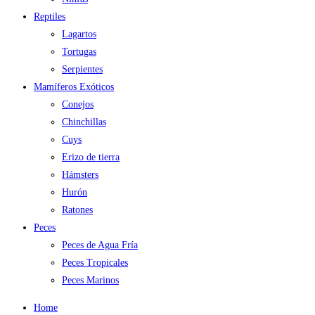
Reptiles
Lagartos
Tortugas
Serpientes
Mamíferos Exóticos
Conejos
Chinchillas
Cuys
Erizo de tierra
Hámsters
Hurón
Ratones
Peces
Peces de Agua Fría
Peces Tropicales
Peces Marinos
Home