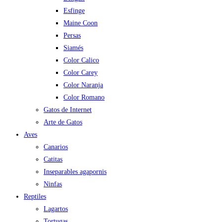
Esfinge
Maine Coon
Persas
Siamés
Color Calico
Color Carey
Color Naranja
Color Romano
Gatos de Internet
Arte de Gatos
Aves
Canarios
Catitas
Inseparables agapornis
Ninfas
Reptiles
Lagartos
Tortugas