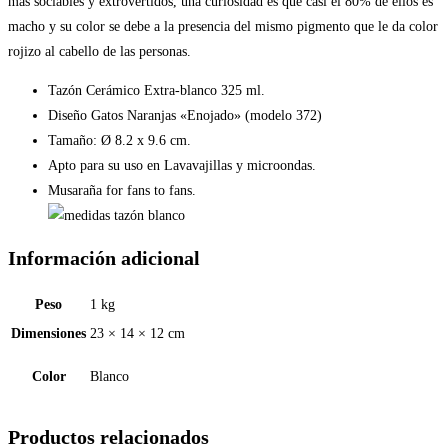
más sociables y extrovertidos, una curiosidad es que casi el 80% de ellos es
macho y su color se debe a la presencia del mismo pigmento que le da color
rojizo al cabello de las personas.
Tazón Cerámico Extra-blanco 325 ml.
Diseño Gatos Naranjas «Enojado» (modelo 372)
Tamaño: Ø 8.2 x 9.6 cm.
Apto para su uso en Lavavajillas y microondas.
Musaraña for fans to fans.
Información adicional
Peso
1 kg
Dimensiones
23 × 14 × 12 cm
Color
Blanco
Productos relacionados