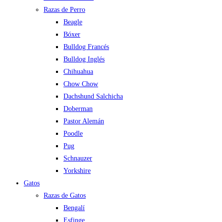
Razas de Perro
Beagle
Bóxer
Bulldog Francés
Bulldog Inglés
Chihuahua
Chow Chow
Dachshund Salchicha
Doberman
Pastor Alemán
Poodle
Pug
Schnauzer
Yorkshire
Gatos
Razas de Gatos
Bengalí
Esfinge