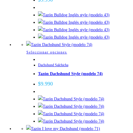
Las
opciones
se
pueden
elegir
en
la
Este
Seleccionar opciones
página
producto
de
Dachshund Salchicha
tiene
producto
Tazón Dachshund Style (modelo 74)
múltiples
variantes.
$
9.990
Las
opciones
se
pueden
elegir
en