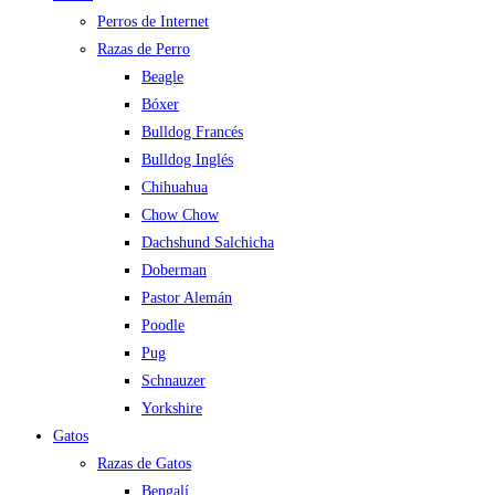
Perros de Internet
Razas de Perro
Beagle
Bóxer
Bulldog Francés
Bulldog Inglés
Chihuahua
Chow Chow
Dachshund Salchicha
Doberman
Pastor Alemán
Poodle
Pug
Schnauzer
Yorkshire
Gatos
Razas de Gatos
Bengalí