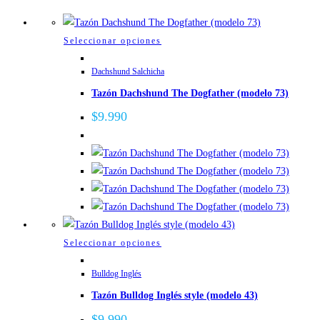
Este
Seleccionar opciones
producto
Dachshund Salchicha
tiene
Tazón Dachshund The Dogfather (modelo 73)
múltiples
variantes.
$
9.990
Las
opciones
se
pueden
elegir
en
la
Este
Seleccionar opciones
página
producto
de
Bulldog Inglés
tiene
producto
Tazón Bulldog Inglés style (modelo 43)
múltiples
variantes.
$
9.990