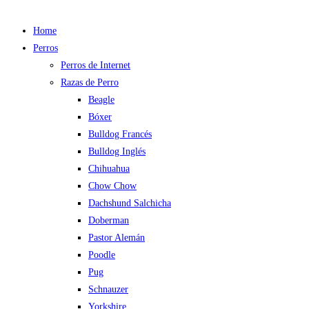
Home
Perros
Perros de Internet
Razas de Perro
Beagle
Bóxer
Bulldog Francés
Bulldog Inglés
Chihuahua
Chow Chow
Dachshund Salchicha
Doberman
Pastor Alemán
Poodle
Pug
Schnauzer
Yorkshire