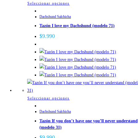
la
Este
Seleccionar opciones
página
producto
de
Dachshund Salchicha
tiene
producto
Tazón I love my Dachshund (modelo 71)
múltiples
variantes.
$
9.990
Las
opciones
se
pueden
elegir
en
la
página
Este
Seleccionar opciones
de
producto
producto
Dachshund Salchicha
tiene
Tazón If you don’t have one you’ll never understand
múltiples
(modelo 31)
variantes.
Las
$
9.990