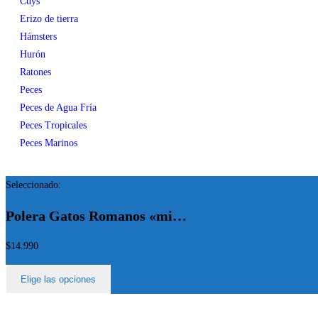
Cuys
Erizo de tierra
Hámsters
Hurón
Ratones
Peces
Peces de Agua Fría
Peces Tropicales
Peces Marinos
Seleccionado:
Polera Gatos Romanos «mi…
$
14.990
Elige las opciones