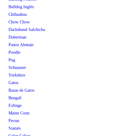
Bulldog Inglés
Chihuahua
Chow Chow
Dachshund Salchicha
Doberman
Pastor Alemán
Poodle
Pug
Schnauzer
Yorkshire
Gatos
Razas de Gatos
Bengalí
Esfinge
Maine Coon
Persas
Siamés
Color Calico