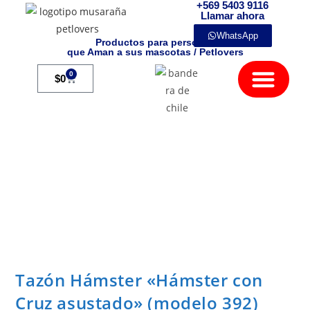
+569 5403 9116
Llamar ahora
WhatsApp
Productos para personas
que Aman a sus mascotas / Petlovers
Mamíferos Exóticos
0
$
0
Tazón Hámster «Hámster con
Cruz asustado» (modelo 392)