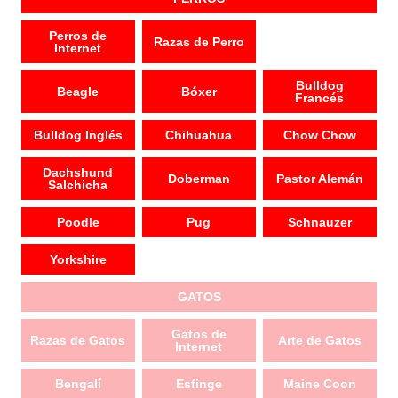
Perros de
Razas de Perro
Internet
Bulldog
Beagle
Bóxer
Francés
Bulldog Inglés
Chihuahua
Chow Chow
Dachshund
Doberman
Pastor Alemán
Salchicha
Poodle
Pug
Schnauzer
Yorkshire
GATOS
Gatos de
Razas de Gatos
Arte de Gatos
Internet
Bengalí
Esfinge
Maine Coon