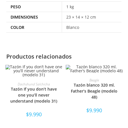
PESO
1 kg
DIMENSIONES
23 × 14 × 12 cm
COLOR
Blanco
Productos relacionados
SELECCIONAR OPCIONES
Beagle
SELECCIONAR OPCIONES
Dachshund Salchicha
Tazón blanco 320 ml.
Tazón If you don’t have
Father’s Beagle (modelo
one you’ll never
48)
understand (modelo 31)
$
9.990
$
9.990