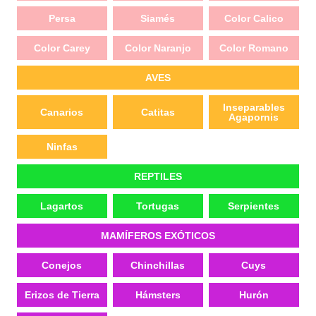
Persa
Siamés
Color Calico
Color Carey
Color Naranjo
Color Romano
AVES
Inseparables
Canarios
Catitas
Agapornis
Ninfas
REPTILES
Lagartos
Tortugas
Serpientes
MAMÍFEROS EXÓTICOS
Conejos
Chinchillas
Cuys
Erizos de Tierra
Hámsters
Hurón