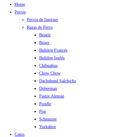
Home
Perros
Perros de Internet
Razas de Perro
Beagle
Bóxer
Bulldog Francés
Bulldog Inglés
Chihuahua
Chow Chow
Dachshund Salchicha
Doberman
Pastor Alemán
Poodle
Pug
Schnauzer
Yorkshire
Gatos