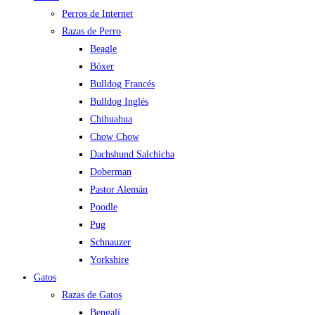
Perros de Internet
Razas de Perro
Beagle
Bóxer
Bulldog Francés
Bulldog Inglés
Chihuahua
Chow Chow
Dachshund Salchicha
Doberman
Pastor Alemán
Poodle
Pug
Schnauzer
Yorkshire
Gatos
Razas de Gatos
Bengalí