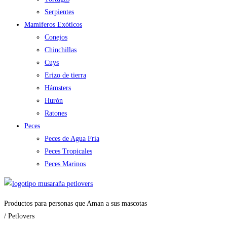
Serpientes
Mamíferos Exóticos
Conejos
Chinchillas
Cuys
Erizo de tierra
Hámsters
Hurón
Ratones
Peces
Peces de Agua Fría
Peces Tropicales
Peces Marinos
Productos para personas que Aman a sus mascotas
/ Petlovers