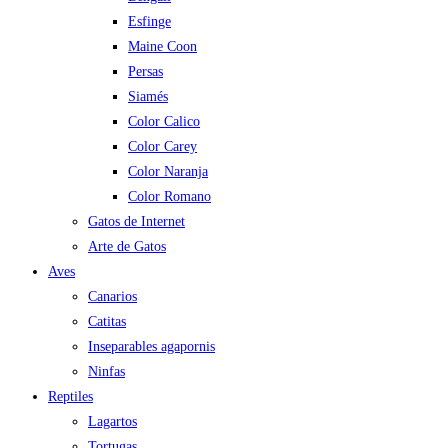
Esfinge
Maine Coon
Persas
Siamés
Color Calico
Color Carey
Color Naranja
Color Romano
Gatos de Internet
Arte de Gatos
Aves
Canarios
Catitas
Inseparables agapornis
Ninfas
Reptiles
Lagartos
Tortugas