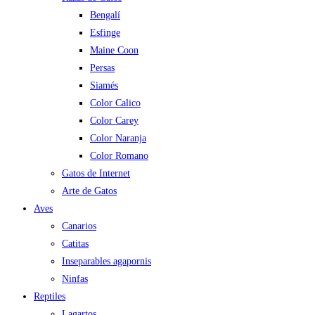
Bengalí
Esfinge
Maine Coon
Persas
Siamés
Color Calico
Color Carey
Color Naranja
Color Romano
Gatos de Internet
Arte de Gatos
Aves
Canarios
Catitas
Inseparables agapornis
Ninfas
Reptiles
Lagartos