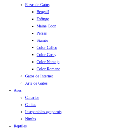
Razas de Gatos
Bengalí
Esfinge
Maine Coon
Persas
Siamés
Color Calico
Color Carey
Color Naranja
Color Romano
Gatos de Internet
Arte de Gatos
Aves
Canarios
Catitas
Inseparables agapornis
Ninfas
Reptiles