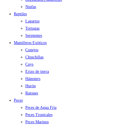
Ninfas
Reptiles
Lagartos
Tortugas
Serpientes
Mamíferos Exóticos
Conejos
Chinchillas
Cuys
Erizo de tierra
Hámsters
Hurón
Ratones
Peces
Peces de Agua Fría
Peces Tropicales
Peces Marinos