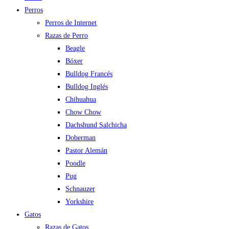
Perros
Perros de Internet
Razas de Perro
Beagle
Bóxer
Bulldog Francés
Bulldog Inglés
Chihuahua
Chow Chow
Dachshund Salchicha
Doberman
Pastor Alemán
Poodle
Pug
Schnauzer
Yorkshire
Gatos
Razas de Gatos