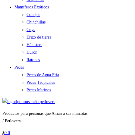
Mamíferos Exóticos
Conejos
Chinchillas
Cuys
Erizo de tierra
Hámsters
Hurón
Ratones
Peces
Peces de Agua Fría
Peces Tropicales
Peces Marinos
Productos para personas que Aman a sus mascotas
/ Petlovers
$
0
0