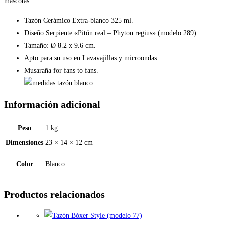
cantidad
mascotas.
Tazón Cerámico Extra-blanco 325 ml.
Diseño Serpiente «Pitón real – Phyton regius» (modelo 289)
Tamaño: Ø 8.2 x 9.6 cm.
Apto para su uso en Lavavajillas y microondas.
Musaraña for fans to fans.
Información adicional
Peso
1 kg
Dimensiones
23 × 14 × 12 cm
Color
Blanco
Productos relacionados