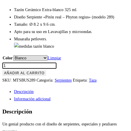
Tazón Cerámico Extra-blanco 325 ml.
Diseño Serpiente «Pitón real – Phyton regius» (modelo 289)
Tamaño: Ø 8.2 x 9.6 cm.
Apto para su uso en Lavavajillas y microondas.
Musaraña petlovers.
Color
Limpiar
Tazón
Serpiente
AÑADIR AL CARRITO
«Pitón
SKU:
MTSBUS289
Categoría:
Serpientes
Etiqueta:
Taza
real
Descripción
-
Información adicional
Phyton
regius»
Descripción
(modelo
289)
Un genial producto con el diseño de serpientes, especiales y peuliares