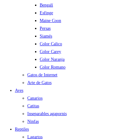
Bengalí
Esfinge
Maine Coon
Persas
Siamés
Color Calico
Color Carey
Color Naranja
Color Romano
Gatos de Internet
Arte de Gatos
Aves
Canarios
Catitas
Inseparables agapornis
Ninfas
Reptiles
Lagartos