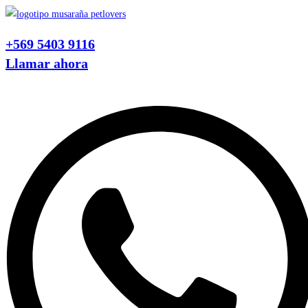
Ir
al
+569 5403 9116
contenido
Llamar ahora