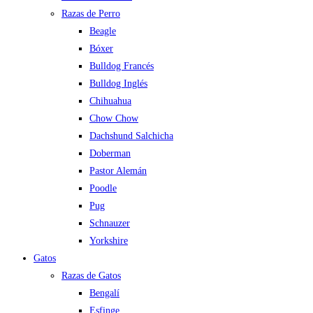
Razas de Perro
Beagle
Bóxer
Bulldog Francés
Bulldog Inglés
Chihuahua
Chow Chow
Dachshund Salchicha
Doberman
Pastor Alemán
Poodle
Pug
Schnauzer
Yorkshire
Gatos
Razas de Gatos
Bengalí
Esfinge