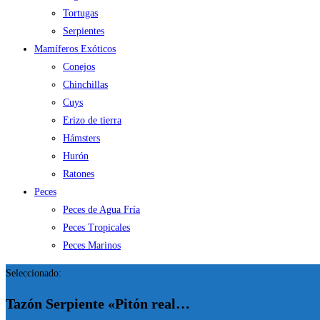
Tortugas
Serpientes
Mamíferos Exóticos
Conejos
Chinchillas
Cuys
Erizo de tierra
Hámsters
Hurón
Ratones
Peces
Peces de Agua Fría
Peces Tropicales
Peces Marinos
Seleccionado:
Tazón Serpiente «Pitón real…