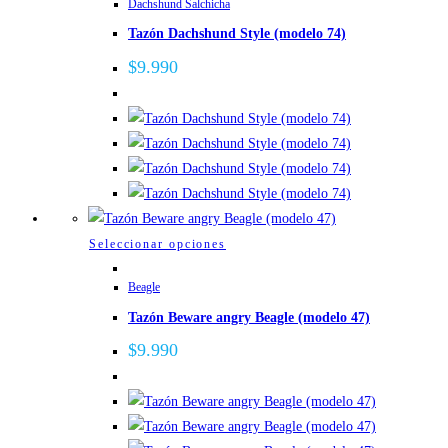
de
Dachshund Salchicha
tiene
producto
Tazón Dachshund Style (modelo 74)
múltiples
variantes.
$
9.990
Las
opciones
se
pueden
elegir
en
la
Este
Seleccionar opciones
página
producto
de
Beagle
tiene
producto
Tazón Beware angry Beagle (modelo 47)
múltiples
variantes.
$
9.990
Las
opciones
se
pueden