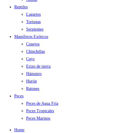
Reptiles
Lagartos
Tortugas
Serpientes
Mamíferos Exóticos
Conejos
Chinchillas
Cuys
Erizo de tierra
Hámsters
Hurón
Ratones
Peces
Peces de Agua Fría
Peces Tropicales
Peces Marinos
Home