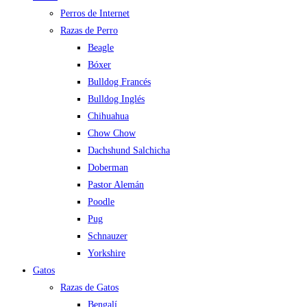
Perros de Internet
Razas de Perro
Beagle
Bóxer
Bulldog Francés
Bulldog Inglés
Chihuahua
Chow Chow
Dachshund Salchicha
Doberman
Pastor Alemán
Poodle
Pug
Schnauzer
Yorkshire
Gatos
Razas de Gatos
Bengalí