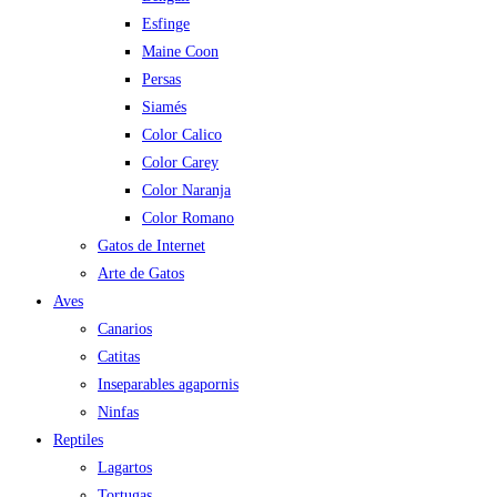
Esfinge
Maine Coon
Persas
Siamés
Color Calico
Color Carey
Color Naranja
Color Romano
Gatos de Internet
Arte de Gatos
Aves
Canarios
Catitas
Inseparables agapornis
Ninfas
Reptiles
Lagartos
Tortugas