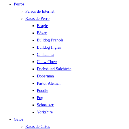
Perros
Perros de Internet
Razas de Perro
Beagle
Bóxer
Bulldog Francés
Bulldog Inglés
Chihuahua
Chow Chow
Dachshund Salchicha
Doberman
Pastor Alemán
Poodle
Pug
Schnauzer
Yorkshire
Gatos
Razas de Gatos