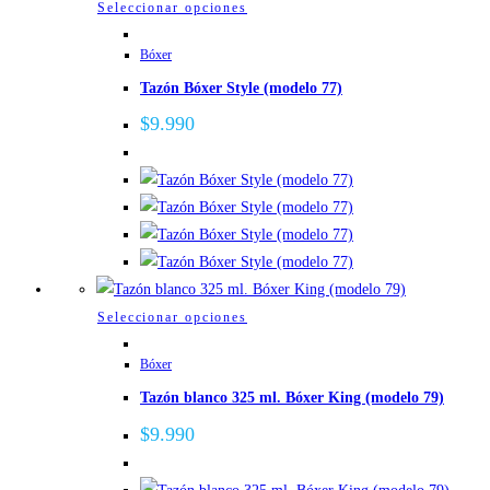
Este
Seleccionar opciones
producto
Bóxer
tiene
Tazón Bóxer Style (modelo 77)
múltiples
variantes.
$
9.990
Las
opciones
se
pueden
elegir
en
la
Este
Seleccionar opciones
página
producto
de
Bóxer
tiene
producto
Tazón blanco 325 ml. Bóxer King (modelo 79)
múltiples
variantes.
$
9.990
Las
opciones