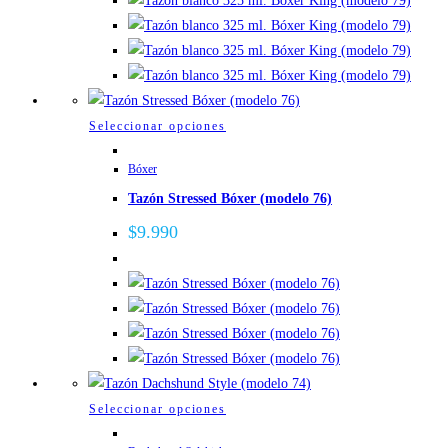
se
pueden
elegir
en
la
Este
Seleccionar opciones
página
producto
de
Bóxer
tiene
producto
Tazón Stressed Bóxer (modelo 76)
múltiples
variantes.
$
9.990
Las
opciones
se
pueden
elegir
en
la
Este
Seleccionar opciones
página
producto